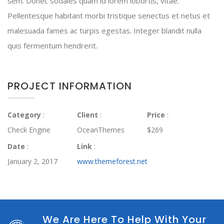
sem. Donec sodales quam id lorem lobortis, vitae.
Pellentesque habitant morbi tristique senectus et netus et
malesuada fames ac turpis egestas. Integer blandit nulla
quis fermentum hendrerit.
PROJECT INFORMATION
Category
:
Client
:
Price
:
Check Engine
OceanThemes
$269
Date
:
Link
:
January 2, 2017
www.themeforest.net
We Are Here To Help With Your